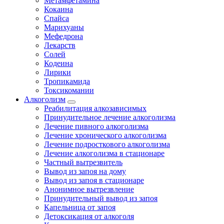
Метамфетамина
Кокаина
Спайса
Марихуаны
Мефедрона
Лекарств
Солей
Кодеина
Лирики
Тропикамида
Токсикомании
Алкоголизм
Реабилитация алкозависимых
Принудительное лечение алкоголизма
Лечение пивного алкоголизма
Лечение хронического алкоголизма
Лечение подросткового алкоголизма
Лечение алкоголизма в стационаре
Частный вытрезвитель
Вывод из запоя на дому
Вывод из запоя в стационаре
Анонимное вытрезвление
Принудительный вывод из запоя
Капельница от запоя
Детоксикация от алкоголя