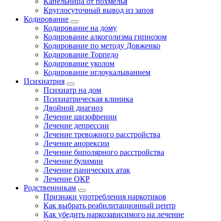
Капельница от похмелья
Круглосуточный вывод из запоя
Кодирование
Кодирование на дому
Кодирование алкоголизма гипнозом
Кодирование по методу Довженко
Кодирование Торпедо
Кодирование уколом
Кодирование иглоукалыванием
Психиатрия
Психиатр на дом
Психиатрическая клиника
Двойной диагноз
Лечение шизофрении
Лечение депрессии
Лечение тревожного расстройства
Лечение анорексии
Лечение биполярного расстройства
Лечение булимии
Лечение панических атак
Лечение ОКР
Родственникам
Признаки употребления наркотиков
Как выбрать реабилитационный центр
Как убедить наркозависимого на лечение