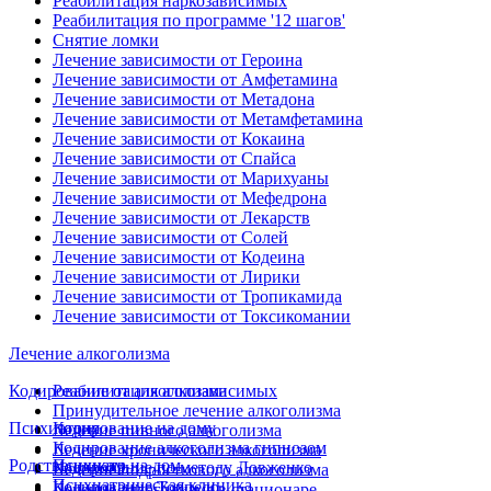
Реабилитация наркозависимых
Реабилитация по программе '12 шагов'
Снятие ломки
Лечение зависимости от Героина
Лечение зависимости от Амфетамина
Лечение зависимости от Метадона
Лечение зависимости от Метамфетамина
Лечение зависимости от Кокаина
Лечение зависимости от Спайса
Лечение зависимости от Марихуаны
Лечение зависимости от Мефедрона
Лечение зависимости от Лекарств
Лечение зависимости от Солей
Лечение зависимости от Кодеина
Лечение зависимости от Лирики
Лечение зависимости от Тропикамида
Лечение зависимости от Токсикомании
Лечение алкоголизма
Кодирование от алкоголизма
Реабилитация алкозависимых
Принудительное лечение алкоголизма
Психиатрия
Кодирование на дому
Лечение пивного алкоголизма
Кодирование алкоголизма гипнозом
Лечение хронического алкоголизма
Родственникам
Психиатр на дом
Кодирование по методу Довженко
Лечение подросткового алкоголизма
Психиатрическая клиника
Кодирование Торпедо
Лечение алкоголизма в стационаре