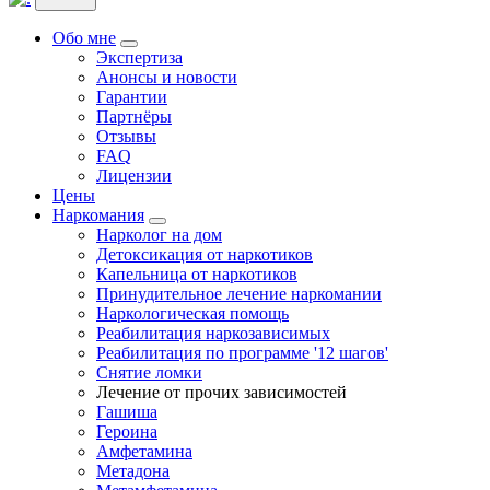
Обо мне
Экспертиза
Анонсы и новости
Гарантии
Партнёры
Отзывы
FAQ
Лицензии
Цены
Наркомания
Нарколог на дом
Детоксикация от наркотиков
Капельница от наркотиков
Принудительное лечение наркомании
Наркологическая помощь
Реабилитация наркозависимых
Реабилитация по программе '12 шагов'
Снятие ломки
Лечение от прочих зависимостей
Гашиша
Героина
Амфетамина
Метадона