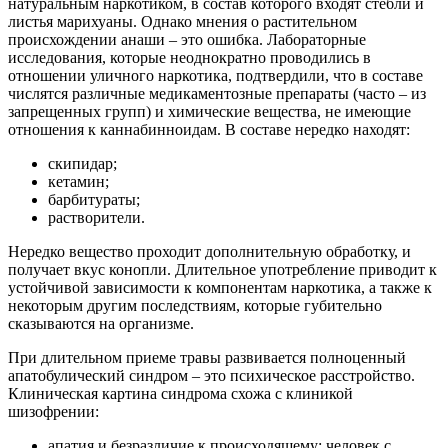
натуральным наркотиком, в состав которого входят стебли и
листья марихуаны. Однако мнения о растительном
происхождении анаши – это ошибка. Лабораторные
исследования, которые неоднократно проводились в
отношении уличного наркотика, подтвердили, что в составе
числятся различные медикаментозные препараты (часто – из
запрещенных групп) и химические вещества, не имеющие
отношения к каннабинноидам. В составе нередко находят:
скипидар;
кетамин;
барбитураты;
растворители.
Нередко вещество проходит дополнительную обработку, и
получает вкус конопли. Длительное употребление приводит к
устойчивой зависимости к компонентам наркотика, а также к
некоторым другим последствиям, которые губительно
сказываются на организме.
При длительном приеме травы развивается полноценный
апатобулический синдром – это психическое расстройство.
Клиническая картина синдрома схожа с клиникой
шизофрении:
апатия и безразличие к происходящему: человек с